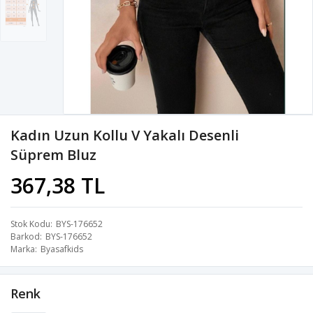
Kadın Uzun Kollu V Yakalı Desenli
Süprem Bluz
367,38 TL
Stok Kodu
BYS-176652
Barkod
BYS-176652
Marka
Byasafkids
Renk