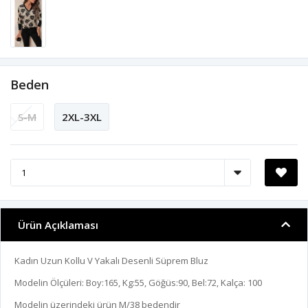
Beden
S-M
2XL-3XL
Ürün Açıklaması
Kadın Uzun Kollu V Yakalı Desenli Süprem Bluz
Modelin Ölçüleri: Boy:165, Kg:55, Göğüs:90, Bel:72, Kalça: 100
Modelin üzerindeki ürün M/38 bedendir