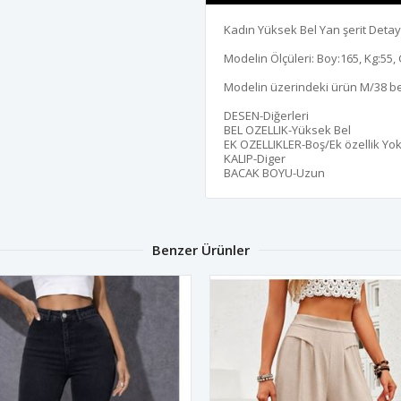
Kadın Yüksek Bel Yan şerit Detayl
Modelin Ölçüleri: Boy:165, Kg:55, 
Modelin üzerindeki ürün M/38 b
DESEN-Diğerleri
BEL OZELLIK-Yüksek Bel
EK OZELLIKLER-Boş/Ek özellik Yo
KALIP-Diger
BACAK BOYU-Uzun
Benzer Ürünler