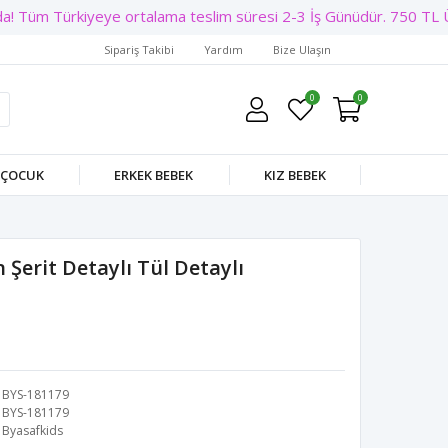
 Tüm Türkiyeye ortalama teslim süresi 2-3 İş Günüdür. 750 TL Üze
Sipariş Takibi
Yardım
Bize Ulaşın
0
0
 ÇOCUK
ERKEK BEBEK
KIZ BEBEK
 Şerit Detaylı Tül Detaylı
BYS-181179
BYS-181179
Byasafkids