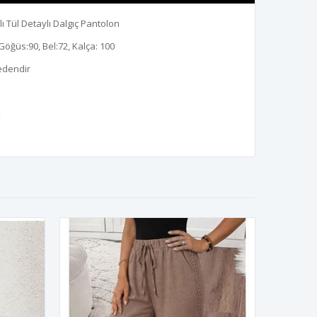
ı Tül Detaylı Dalgıç Pantolon
Göğüs:90, Bel:72, Kalça: 100
edendir
k