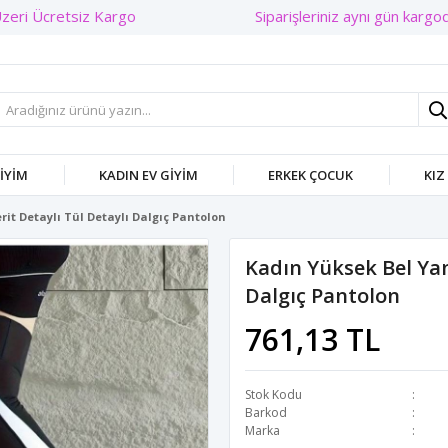
Siparişleriniz aynı gün kargoda!
GIYIM
KADIN EV GIYIM
ERKEK ÇOCUK
KIZ
rit Detaylı Tül Detaylı Dalgıç Pantolon
Kadın Yüksek Bel Yan
Dalgıç Pantolon
761,13 TL
Stok Kodu
Barkod
Marka