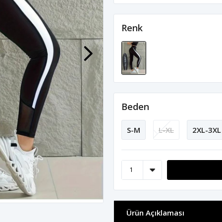
Renk
Beden
S-M
L-XL
2XL-3XL
Ürün Açıklaması