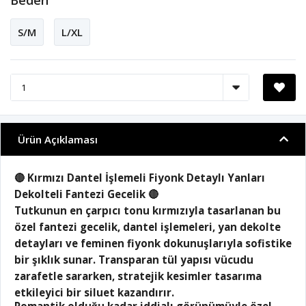
Beden
S/M
L/XL
Ürün Açıklaması
🔴
Kırmızı Dantel İşlemeli Fiyonk Detaylı Yanları
Dekolteli Fantezi Gecelik
🔴
Tutkunun en çarpıcı tonu kırmızıyla tasarlanan bu
özel fantezi gecelik,
dantel işlemeleri
,
yan dekolte
detayları
ve feminen
fiyonk dokunuşları
yla sofistike
bir şıklık sunar. Transparan tül yapısı vücudu
zarafetle sararken, stratejik kesimler tasarıma
etkileyici bir siluet kazandırır.