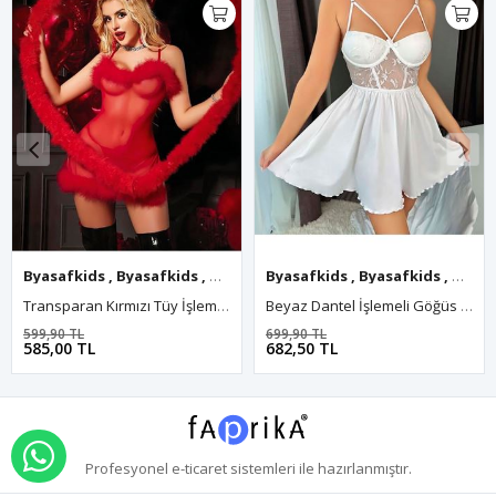
afkids
Byasafkids
,
Byasafkids
,
Byasafkids
,
Byasafkids
,
Byasafkids
,
Byasafkids
Byasafkids
,
Byasafkids
,
Byasafkids
,
Byasafkids
,
Byasafkids
,
Byasafk
,
Byasa
,
Beyaz Dantel İşlemeli Göğüs İp Detaylı Fantezi Saten Gecelik
Kırmızı Dantel İşlemeli Yırtmaçlı Fantezi Uzun Gecelik
699,90 TL
499,90 TL
682,50 TL
487,50 TL
WHATSAPP İLE SİPARİŞ VER
Profesyonel
e-ticaret
sistemleri ile hazırlanmıştır.