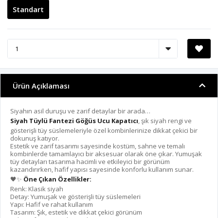
Standart
Ürün Açıklaması
Siyahın asil duruşu ve zarif detaylar bir arada…
Siyah Tüylü Fantezi Göğüs Ucu Kapatıcı
, şık siyah rengi ve
gösterişli tüy süslemeleriyle özel kombinlerinize dikkat çekici bir
dokunuş katıyor.
Estetik ve zarif tasarımı sayesinde kostüm, sahne ve temalı
kombinlerde tamamlayıcı bir aksesuar olarak öne çıkar. Yumuşak
tüy detayları tasarıma hacimli ve etkileyici bir görünüm
kazandırırken, hafif yapısı sayesinde konforlu kullanım sunar.
🖤✨
Öne Çıkan Özellikler:
Renk: Klasik siyah
Detay: Yumuşak ve gösterişli tüy süslemeleri
Yapı: Hafif ve rahat kullanım
Tasarım: Şık, estetik ve dikkat çekici görünüm