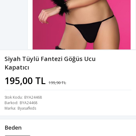
Siyah Tüylü Fantezi Göğüs Ucu
Kapatıcı
195,00 TL
199,90 TL
Stok Kodu
BYA24468
Barkod
BYA24468
Marka
Byasafkids
Beden