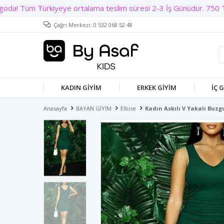
Çağrı Merkezi: 0 532 068 52 48
KADIN GIYIM
ERKEK GIYIM
İÇ 
Anasayfa
BAYAN GİYİM
Elbise
Kadın Askılı V Yakalı Buzgu