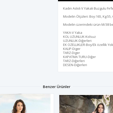
Kadın Askılı V Yakalı Buzgulu Fırf
Modelin Ölçüleri: Boy:165, Kg:55, 
Modelin üzerindeki ürün M/38 b
YAKA-V Yaka
KOL UZUNLUK-Kolsuz
UZUNLUK-Diğerleri
EK OZELLIKLER-Boş/Ek özellik Yo
KALIP-Diger
TARZ-Diger
KAPATMA TURU-Diğer
TARZ-Diğerleri
DESEN-Diğerleri
Benzer Ürünler