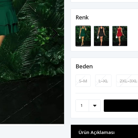
Renk
Beden
S-M
L-XL
2XL-3XL
Ürün Açıklaması