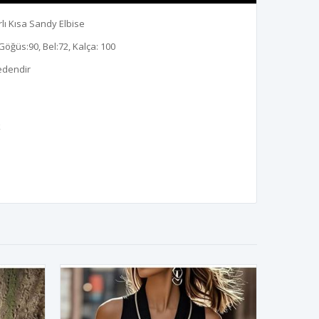
ırlı Kısa Sandy Elbise
Göğüs:90, Bel:72, Kalça: 100
edendir
k