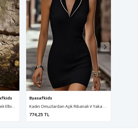
afkids
,
Byasafkids
,
Byasafkids
,
Byasafkids
Byasafkids
,
Byasafkids
,
Byasafkids
,
Byasafkids
,
Byasafkids
,
Byasafkids
,
Byasafkids
,
Byasafki
,
Bya
Kuş Ve Yaprak Desenli Önü Düğmeli Elbise
Kadın Omuzlardan Açık Ribanalı V Yaka Formunda Kısa Triko Elbise
774,25 TL