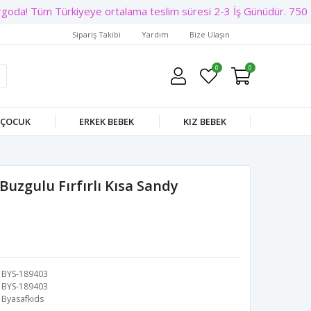
oda! Tüm Türkiyeye ortalama teslim süresi 2-3 İş Günüdür. 750 TL 
Sipariş Takibi
Yardım
Bize Ulaşın
0
0
 ÇOCUK
ERKEK BEBEK
KIZ BEBEK
 Buzgulu Fırfırlı Kısa Sandy
BYS-189403
BYS-189403
Byasafkids