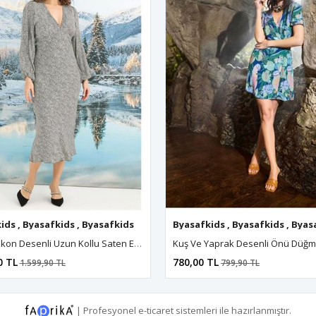
ids
,
Byasafkids
,
Byasafkids
,
Byasafkids
Byasafkids
,
Byasafkids
,
Byasafkids
,
Byasafkids
,
Byas
%100 Viskon Desenli Uzun Kollu Saten Elbise
0 TL
780,00 TL
1.599,90 TL
799,90 TL
|
Profesyonel
e-ticaret
sistemleri ile hazırlanmıştır.