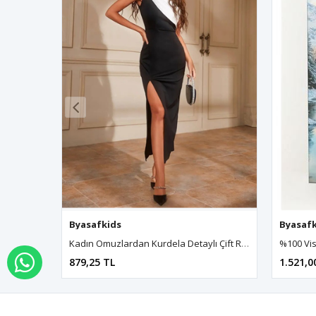
Byasafkids
Byasafk
Kadın Omuzlardan Kurdela Detaylı Çift Renkli Yırtmaçlı Midi Dalgıç Elbise
879,25 TL
1.521,0
WHATSAPP İLE SİPARİŞ VER