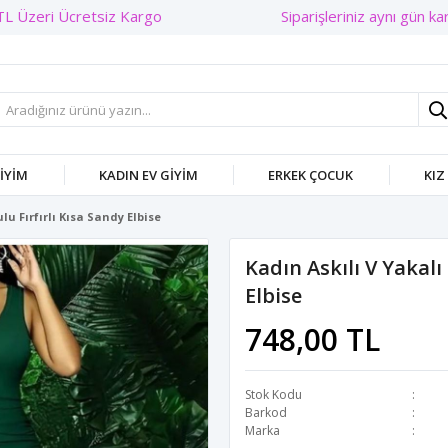
Siparişleriniz aynı gün karg
GIYIM
KADIN EV GIYIM
ERKEK ÇOCUK
KIZ
lu Fırfırlı Kısa Sandy Elbise
Kadın Askılı V Yakalı
Elbise
748,00 TL
Stok Kodu
Barkod
Marka