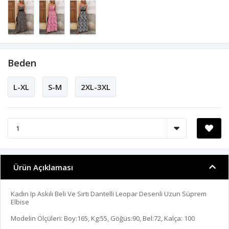
Beden
L-XL
S-M
2XL-3XL
Ürün Açıklaması
Kadın Ip Askılı Beli Ve Sırtı Dantelli Leopar Desenli Uzun Süprem
Elbise
Modelin Ölçüleri: Boy:165, Kg:55, Göğüs:90, Bel:72, Kalça: 100