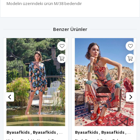
Modelin üzerindeki ürün M/38 bedendir
Benzer Ürünler
afkids
Byasafkids
,
Byasafkids
,
Byasafkids
,
Byasafkids
,
Byasafkids
,
Byasafkids
Byasafkids
,
Byasafkids
,
Byasafkids
,
Byasafkids
,
Byasafkids
,
Byasafk
,
Byasa
,