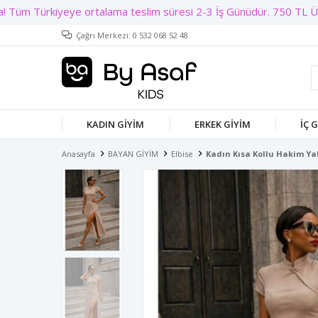
Çağrı Merkezi: 0 532 068 52 48
KADIN GIYIM
ERKEK GIYIM
İÇ 
Anasayfa
BAYAN GİYİM
Elbise
Kadın Kısa Kollu Hakim Yak