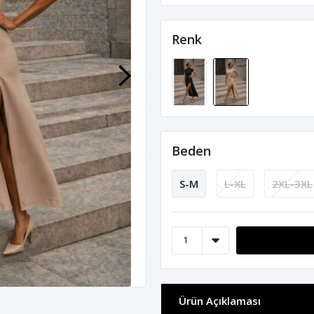
Renk
Beden
S-M
L-XL
2XL-3XL
Ürün Açıklaması