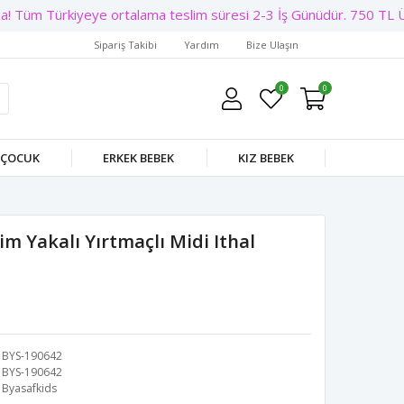
! Tüm Türkiyeye ortalama teslim süresi 2-3 İş Günüdür. 750 TL Üze
Sipariş Takibi
Yardım
Bize Ulaşın
0
0
 ÇOCUK
ERKEK BEBEK
KIZ BEBEK
im Yakalı Yırtmaçlı Midi Ithal
BYS-190642
BYS-190642
Byasafkids