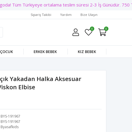
oda! Tüm Türkiyeye ortalama teslim süresi 2-3 İş Günüdür. 750 TL 
Sipariş Takibi
Yardım
Bize Ulaşın
0
0
 ÇOCUK
ERKEK BEBEK
KIZ BEBEK
çık Yakadan Halka Aksesuar
Viskon Elbise
BYS-191967
BYS-191967
Byasafkids