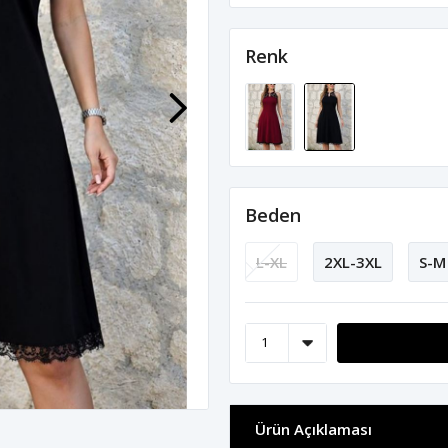
Renk
Beden
L-XL
2XL-3XL
S-M
Ürün Açıklaması